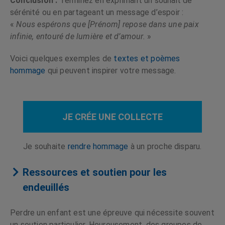
Conclusion :
Terminez en exprimant un souhait de
sérénité ou en partageant un message d’espoir :
«
Nous espérons que [Prénom] repose dans une paix
infinie, entouré de lumière et d’amour.
»
Voici quelques exemples de
textes et poèmes
hommage
qui peuvent inspirer votre message.
JE CRÉE UNE COLLECTE
Je souhaite
rendre hommage
à un proche disparu.
Ressources et soutien pour les
endeuillés
Perdre un enfant est une épreuve qui nécessite souvent
un soutien particulier. Heureusement, des groupes de