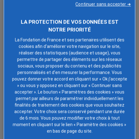
Comprendre le deuil d’un bébé ou d’un
Continuer sans accepter ➜
enfant
LA PROTECTION DE VOS DONNÉES EST
NOTRE PRIORITÉ
Le
deuil périnatal
lié à la perte d’un enfant avant ou peu
après la naissance est une expérience souvent
La Fondation de France et ses partenaires utilisent des
incomprise. Pour les parents, c’est un mélange de
cookies afin d'améliorer votre navigation sur le site,
douleur intense, de culpabilité et de sentiments
réaliser des statistiques (audience et usage), vous
d’injustice. Les proches peuvent aussi être démunis
permettre de partager des éléments sur les réseaux
sociaux, vous proposer du contenu et des publicités
face à l’ampleur de cette souffrance. Reconnaître et
personnalisés et d’en mesurer la performance. Vous
valider ce deuil est essentiel pour leur permettre de
pouvez donner votre accord en cliquant sur « Ok j’accepte
cheminer vers la guérison.
» ou vous y opposez en cliquant sur « Continuer sans
accepter ». Le bouton « Paramètres des cookies » vous
Contrairement à ce que l’on peut penser, le lien avec un
permet par ailleurs de paramétrer individuellement les
bébé se forme bien avant sa naissance et son départ
finalités de traitement des cookies que vous souhaitez
laisse des marques profondes. Les parents ont tissé
accepter. Votre choix sera conservé pendant une durée
des liens avec leur enfant dès les premiers instants de
de 6 mois. Vous pouvez modifier votre choix à tout
moment en cliquant sur le lien « Paramètre des cookies »
la grossesse.
Honorer ce deuil
, c’est reconnaître
en bas de page du site.
l’importance de cette vie, aussi brève soit-elle.