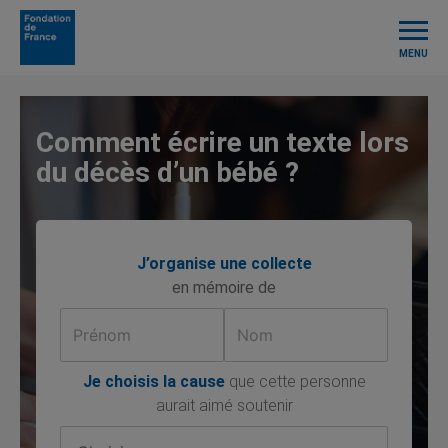
TOGGL
NAVIG
MENU
Comment écrire un texte lors
du décès d’un bébé ?
J’organise une collecte
en mémoire de
Je choisis la cause
que cette personne
aurait aimé soutenir