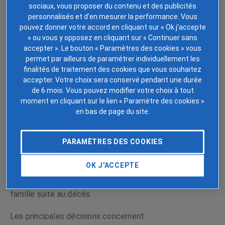
sociaux, vous proposer du contenu et des publicités
À fournir :
personnalisés et d’en mesurer la performance. Vous
pouvez donner votre accord en cliquant sur « Ok j’accepte
» ou vous y opposez en cliquant sur « Continuer sans
> le certificat médical de décès ;
accepter ». Le bouton « Paramètres des cookies » vous
> une pièce d’identité du défunt (ou livret de famille) ;
permet par ailleurs de paramétrer individuellement les
finalités de traitement des cookies que vous souhaitez
> une pièce d’identité du déclarant.
accepter. Votre choix sera conservé pendant une durée
de 6 mois. Vous pouvez modifier votre choix à tout
La mairie établit alors
l’
acte de décès
. Demandez-en
moment en cliquant sur le lien « Paramètre des cookies »
plusieurs exemplaires (5 à 10 conseillés), car il sera
en bas de page du site.
exigé dans la majorité des démarches.
L’organisation des obsèques
PARAMÈTRES DES COOKIES
OK J'ACCEPTE
L’organisation des obsèques fait partie des premières
démarches à gérer pour le conjoint et le reste de la
famille suite au décès.
Les principales décisions concernent :