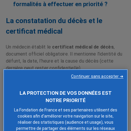
formalités à effectuer en priorité ?
La constatation du décès et le
certificat médical
Un médecin établit le
certificat médical de décès
,
document officiel obligatoire. Il mentionne l’identité du
défunt, la date, l’heure et la cause du décès (cette
dernière peut rester confidentielle).
Continuer sans accepter ➜
La déclaration de décès à la mairie
LA PROTECTION DE VOS DONNÉES EST
Elle doit être réalisée dans les
24 heures
(hors week-
NOTRE PRIORITÉ
ends et jours fériés) auprès de la mairie du lieu de
La Fondation de France et ses partenaires utilisent des
décès. Tout majeur peut l’effectuer : conjoint, membre
cookies afin d'améliorer votre navigation sur le site,
de la famille, mais aussi l’hôpital ou les pompes
réaliser des statistiques (audience et usage), vous
funèbres.
permettre de partager des éléments sur les réseaux