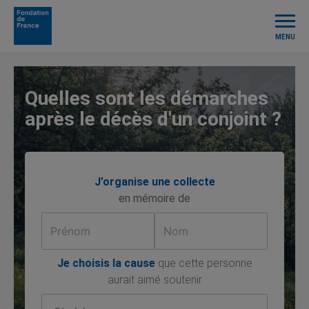
TOGGL
NAVIG
MENU
Quelles sont les démarches
après le décès d'un conjoint ?
J’organise une collecte
en mémoire de
Je choisis la cause
que cette personne
aurait aimé soutenir