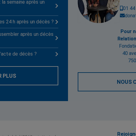
 la semaine après un

01 44
dona
es 24 h après un décès ?

Pour n
ssembler après un décès

Relatio
Fondati
40 av
/acte de décès ?

750
R PLUS
NOUS 
Rejoig