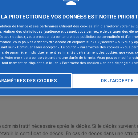
n parent ?
LA PROTECTION DE VOS DONNÉES EST NOTRE PRIORI
JE 
dation de France et ses partenaires utilisent des cookies afin d'améliorer votre navig
te, réaliser des statistiques (audience et usage), vous permettre de partager des élém
réseaux sociaux, vous proposer du contenu et des publicités personnalisés et d’en me
rmance. Vous pouvez donner votre accord en cliquant sur « Ok j’accepte » ou vous y o
quant sur « Continuer sans accepter ». Le bouton « Paramètres des cookies » vous per
urs de paramétrer individuellement les finalités de traitement des cookies que vous s
er. Votre choix sera conservé pendant une durée de 6 mois. Vous pouvez modifier votr
tout moment en cliquant sur le lien « Paramètre des cookies » en bas de page du sit
ARAMÈTRES DES COOKIES
OK J'ACCEPTE
s le décès
administratif nécessaire après le décès. Si le décès survient 
ablir le certificat de décès. En cas de décès dans une structu