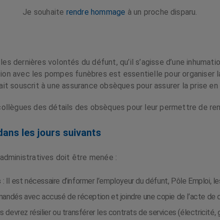
Je souhaite
rendre hommage
à un proche disparu.
les dernières volontés du défunt, qu’il s’agisse d’une inhumatio
tion avec les pompes funèbres est essentielle pour organiser l
vait souscrit à une assurance obsèques pour assurer la prise en
et collègues des détails des obsèques pour leur permettre de 
ans les jours suivants
administratives doit être menée :
s
: Il est nécessaire d’informer l’employeur du défunt, Pôle Emploi, l
mandés avec accusé de réception et joindre une copie de l’acte de 
s devrez résilier ou transférer les contrats de services (électricité,