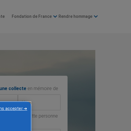
nte
Fondation de France
Rendre hommage
 une collecte
en mémoire de
ans accepter ➜
la cause
que cette personne
soutenir