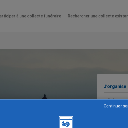
articiper à une collecte funéraire
Rechercher une collecte exista
J’organise
 en cas de
Continuer s
Je choisis 
aurait aimé 