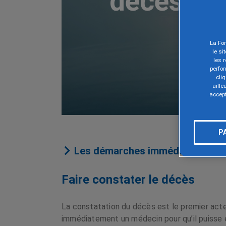
décès d'u
La Fon
le si
les 
perfo
cli
aille
accept
P
Les démarches immédiates aprè
Faire constater le décès
La constatation du décès est le premier acte 
immédiatement un médecin pour qu’il puisse ét