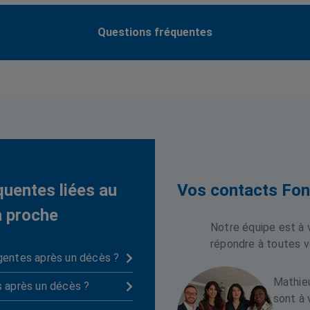
Questions fréquentes
quentes liées au
Vos contacts Fon
n proche
Notre équipe est à 
répondre à toutes v
gentes après un décès ?

Mathieu
s après un décès ?

sont à 