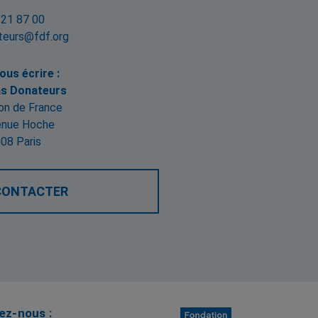
 21 87 00
teurs@fdf.org
ous écrire :
ns Donateurs
on de France
enue Hoche
08 Paris
CONTACTER
nez-nous