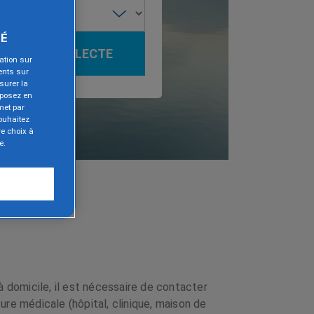
TÉ
CRÉE UNE COLLECTE
ation sur
ents sur
surer la
pposez en
met par
ouhaitez
e choix à
e.
à domicile, il est nécessaire de contacter
re médicale (hôpital, clinique, maison de